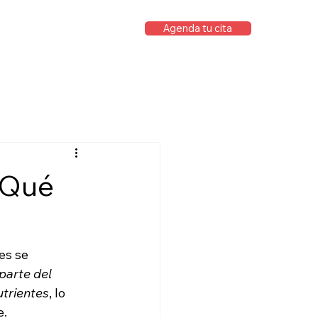
Agenda tu cita
 ¿Qué
es se 
 parte del 
utrientes
, lo 
. 