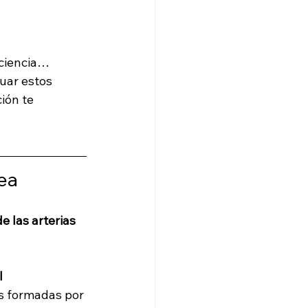
sciencia… 
uar estos 
ión te 
ea
 las arterias 
l 
s formadas por 