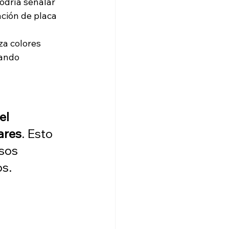
odría señalar 
ción de placa 
za colores 
tando 
el 
ares
. Esto 
sos 
s.