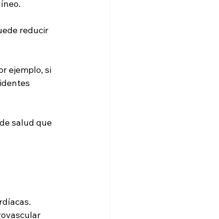
íneo. 
uede reducir 
Por ejemplo, si 
identes 
 de salud que 
rdíacas.
rovascular 