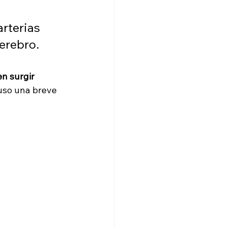
rterias 
cerebro.
n surgir 
luso una breve 