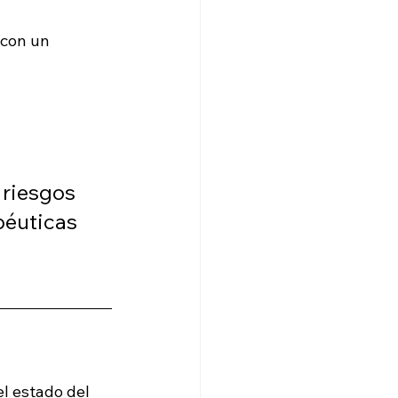
 con un 
 riesgos 
péuticas 
l estado del 