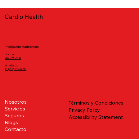
Cardio Health
info@cardiohealthpr.com
Oficina:
787-726-7438
‪Whatsapp:
Monitor Holter: ¿Qué es, cuándo se
+1 (939) 272‑8393‬
indica y cómo se hace?
Nosotros
Términos y Condiciones
Servicios
Privacy Policy
Seguros
Accessibility Statement
Blogs
Contacto