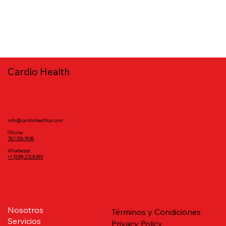
Cardio Health
info@cardiohealthpr.com
Oficina:
787-726-7438
‪Whatsapp:
+1 (939) 272‑8393‬
Nosotros
Términos y Condiciones
Servicios
Privacy Policy