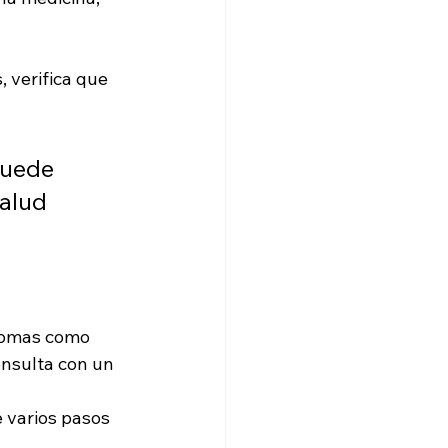
, verifica que 
puede 
alud 
ntomas como 
onsulta con un 
 varios pasos 