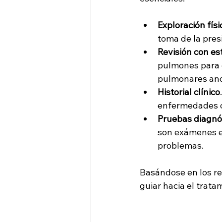
Exploración físi
toma de la presi
Revisión con es
pulmones para d
pulmonares an
Historial clínico
enfermedades c
Pruebas diagnó
son exámenes es
problemas.
Basándose en los re
guiar hacia el trat