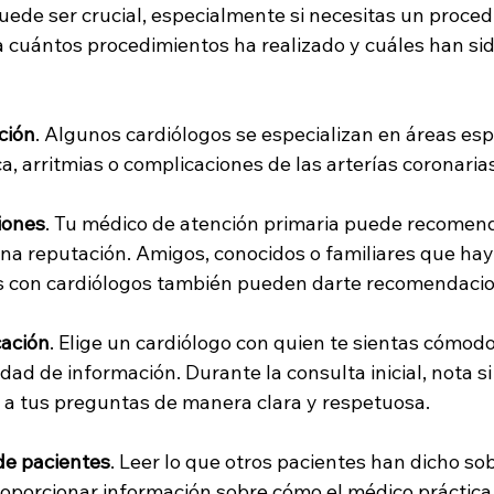
puede ser crucial, especialmente si necesitas un proced
a cuántos procedimientos ha realizado y cuáles han sid
ción
. Algunos cardiólogos se especializan en áreas esp
ca, arritmias o complicaciones de las arterías coronaria
iones
. Tu médico de atención primaria puede recomend
na reputación. Amigos, conocidos o familiares que hay
s con cardiólogos también pueden darte recomendacio
cación
. Elige un cardiólogo con quien te sientas cómod
ad de información. Durante la consulta inicial, nota si
a tus preguntas de manera clara y respetuosa.
 de pacientes
. Leer lo que otros pacientes han dicho so
oporcionar información sobre cómo el médico práctica 