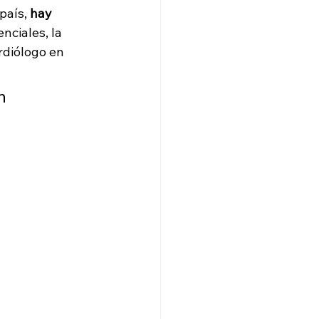
país,
 hay 
nciales, la 
rdiólogo en 
n