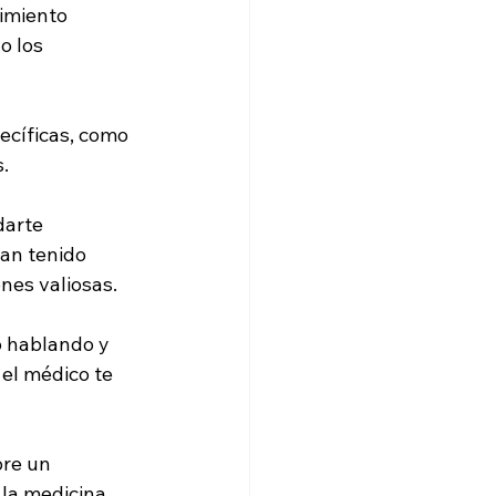
imiento 
o los 
ecíficas, como 
s.
arte 
an tenido 
nes valiosas.
o hablando y 
 el médico te 
bre un 
la medicina, 