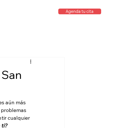
Agenda tu cita
 San
 es aún más 
n problemas 
tir cualquier 
 ti?