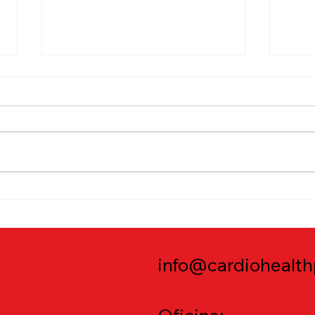
MUGA Scan: Qué es, cómo
Moni
se hace y su importancia
cuán
hac
info@cardiohealth