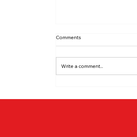
Comments
Write a comment...
Pruebas de esfuerzo: Tipos,
riesgos y duración